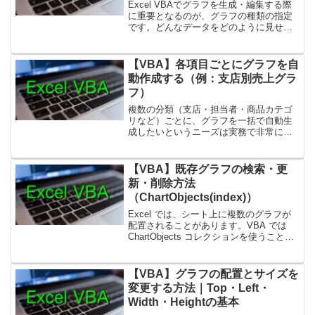
Excel VBAでグラフを生成・編集する際
に重要となるのが、グラフの種類の指定
です。どんなデータをどのように見せた
いかによって「縦棒」「折れ線」「円」
「散布図」などの形式を選び、VBAで
は Chart.ChartType プロパティに定数...
【VBA】各項目ごとにグラフを自
動作成する（例：支店別売上グラ
フ）
複数の分類（支店・担当者・商品カテゴ
リなど）ごとに、グラフを一括で自動生
成したいというニーズは実務で非常に多
くあります。例えば「支店別売上」をグ
ラフ化する場合、支店が 5 つならグラフ
5 個支店が 20 ならグラフ 20 個を手作業
【VBA】既存グラフの検索・更
で作成...
新・削除方法
（ChartObjects(index)）
Excel では、シート上に複数のグラフが
配置されることがあります。VBA では
ChartObjects コレクションを使うこと
で、既存グラフを検索したり、内容を更
新したり、不要なグラフを削除できま
す。1. ChartObjects の基本...
【VBA】グラフの配置とサイズを
変更する方法｜Top・Left・
Width・Heightの基本