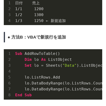
1
/
1
1200
1
/
2
1300
1
/
3
1250
 ← 新規追加
● 方法B：VBAで新規行を追加
Sub
 AddRowToTable()

Dim
 lo 
As
 ListObject

Set
 lo = Sheets(
"Data"
).ListObject
    lo.ListRows.Add

    lo.DataBodyRange(lo.ListRows.Count
    lo.DataBodyRange(lo.ListRows.Count
End
Sub