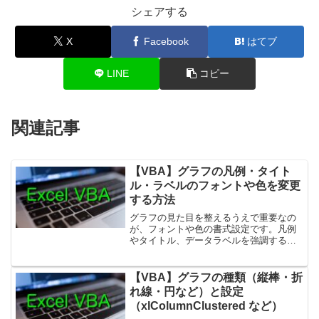
シェアする
X
Facebook
はてブ
LINE
コピー
関連記事
【VBA】グラフの凡例・タイト
ル・ラベルのフォントや色を変更
する方法
グラフの見た目を整えるうえで重要なの
が、フォントや色の書式設定です。凡例
やタイトル、データラベルを強調するこ
とで、「伝わるグラフ」を作ることがで
きます。この記事では、VBAを使ってグ
ラフの文字の色・サイズ・太字・フォン
【VBA】グラフの種類（縦棒・折
トなどを変更する方法を...
れ線・円など）と設定
（xlColumnClustered など）