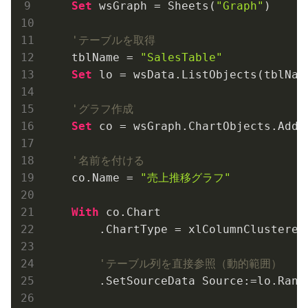
Set
 wsGraph = Sheets(
"Graph"
)

'テーブルを取得
    tblName = 
"SalesTable"
Set
 lo = wsData.ListObjects(tblName
'グラフ作成
Set
 co = wsGraph.ChartObjects.Add(
'名前を付ける
    co.Name = 
"売上推移グラフ"
With
 co.Chart

        .ChartType = xlColumnClustered

'テーブル列を直接参照（動的範囲）
        .SetSourceData Source:=lo.Rang