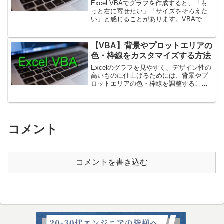
Excel VBAでグラフを作成すると、「も
っと右に寄せたい」「サイズをそろえた
い」と感じることがあります。VBAで
は、**Top（上位置）・Left（左位置）・
Width（横幅）・Height（高さ）**の4つの
プロパティを使うことで、グ...
【VBA】背景やプロットエリアの
色・枠線をカスタマイズする方法
Excelのグラフを見やすく、デザイン性の
高いものに仕上げるためには、背景やプ
ロットエリアの色・枠線を調整すること
がとても重要です。VBAを使えば、グラ
フ全体・プロットエリア（実際のデータ
部分）・グラフエリア（全体の枠）を個
別に設定できます...
コメント
コメントを書き込む