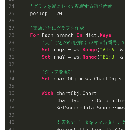
    posTop = 
20
For
 Each branch 
In
 dict.
Keys
Set
 rngX = ws.
Range
(
"A1:A"
 & l
Set
 rngY = ws.
Range
(
"B1:B"
 & l
Set
 chartObj = ws.ChartObjects
With
 chartObj.Chart

            .ChartType = xlColumnClust
            .SetSourceData Source:=ws.
            .SeriesCollection(
1
).XValu