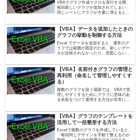
VBAでグラフ作成マクロを実行する際、
毎回新しいグラフが追加されてしまい、
同じシートにグラフが大量に増えるとい
うトラブルはよく発生します。これは、
「既存のグラフを削除しない」「同じ名
前のグラフが複数作られる」「位置や条
【VBA】データを追加したときの
件で既存グラフを判別し...
グラフの挙動を制御する方法
Excel でデータを追加すると、通常のグ
ラフでは範囲が固定のため、新しいデー
タが反映されなかったり、意図しない動
作をすることがあります。実務で間違い
のないグラフを作るには、「データ追加
時にどう動くか」をきちんとコントロー
【VBA】名前付きグラフの管理と
ルしておくことが重...
再利用（命名して管理しやすくす
る）
複数のグラフを扱う場面では、VBAで管
理しやすくするためにグラフに意味のあ
る名前をつけて運用する方法が非常に効
果的です。ChartObjects(1)のような“番号
指定”は、グラフの順番が変わると意図し
ないグラフを操作してしまう原因となり
【VBA】グラフのテンプレートを
ま...
活用して一括整形する方法
Excelで複数のグラフを作成していると、
「毎回同じデザインを手動で整えるのが
面倒…」「会社や部署でグラフのスタイ