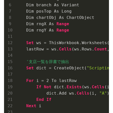
    Dim branch As Variant

    Dim posTop As Long

    Dim chartObj As ChartObject

    Dim rngX As 
Range
    Dim rngY As 
Range
Set
 ws = ThisWorkbook.Worksheets(
"
    lastRow = ws.
Cells
(ws.Rows.
Count
, 
Set
 dict = CreateObject(
"Scripting
For
 i = 
2
 To lastRow

If
Not
 dict.
Exists
(ws.
Cells
(i,
            dict.Add ws.
Cells
(i, 
"A"
).
End
If
Next
 i
