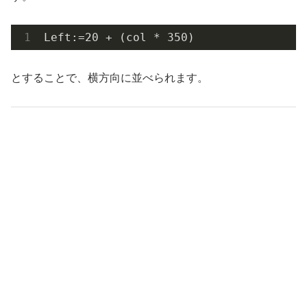
Left:=
20
 + (col * 
350
)
とすることで、横方向に並べられます。