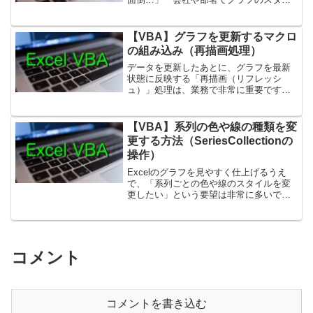
ルを統一したい…」と感じたことはあり
ませんか？そんなときに便利なのが、**
グラフテンプレート（.crtxファイル）**
【VBA】グラフを更新するマクロ
の活用で...
の組み込み（再描画処理）
データを更新したあとに、グラフを最新
状態に反映する「再描画（リフレッシ
ュ）」処理は、業務で非常に重要です。
特に日次・週次データの追加、売上ロ
グ、システム出力の転記など、定期的に
データが増える Excel では、グラフを手
【VBA】系列の色や線の種類を変
作業で修正するのは手...
更する方法（SeriesCollectionの
操作）
Excelのグラフを見やすく仕上げるうえ
で、「系列ごとの色や線のスタイルを変
更したい」という要望は非常に多いで
す。VBAを使えば、SeriesCollectionオブ
ジェクトを操作して、グラフの系列
（棒・折れ線・円など）の色、線の種
類、マー...
コメント
コメントを書き込む