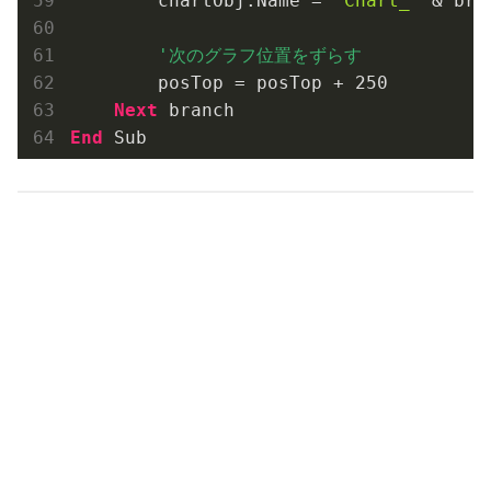
        chartObj.Name = 
"Chart_"
 & bran
        posTop = posTop + 
250
Next
End
 Sub