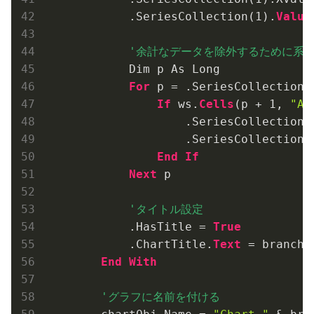
            .SeriesCollection(
1
).
Value
            Dim p As Long

For
 p = .SeriesCollection(
If
 ws.
Cells
(p + 
1
, 
"A"
                    .SeriesCollection(
                    .SeriesCollection(
End
If
Next
 p

            .HasTitle = 
True
            .ChartTitle.
Text
 = branch 
End
With