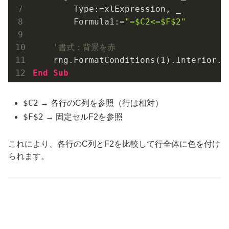
        Type:=xlExpression, _

        Formula1:=
"=$C2<=$F$2"
'書式：背景を赤
    rng.FormatConditions(
1
).Interior.C
End
Sub
$C2
→ 各行のC列を参照（行は相対）
$F$2
→ 固定セルF2を参照
これにより、各行のC列とF2を比較して行全体に色を付け
られます。