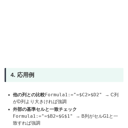
4. 応用例
Formula1:="=$C2>$D2"
他の列との比較
→ C列
がD列より大きければ強調
外部の基準セルと一致チェック
Formula1:="=$B2=$G$1"
→ B列がセルG1と一
致すれば強調