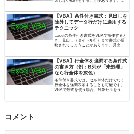
図しない動作をすることがあります。そ
んなときは、VBAで条件付き書式を削除
（クリア）するのが効果的です。1. 範囲
の条件付き書式をすべて削除するSub 条
【VBA】条件付き書式：見出しを
件付き書式_削...
除外してデータ行だけに適用する
テクニック
Excelの条件付き書式をVBAで操作すると
き、見出し（タイトル行）まで書式が反
映されてしまうことがあります。見出し
行は通常フォーマット済みなので、デー
タ行のみに条件付き書式を適用するのが
実務的に正解です。ここでは、VBAを使
【VBA】行全体を強調する条件式
って見出しを除...
の書き方（例：B列が「未処理」
なら行全体を灰色）
条件付き書式では、セル単体だけでなく
行全体を強調表示することも可能です。
VBAで数式を使う場合、対象セルをうま
く相対参照にすることで「行全体」を判
定できます。1. 行全体を対象にするポイ
ント対象範囲を行全体に広げる例：
Range("A2:D...
コメント