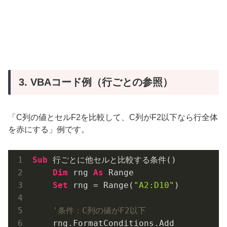
3. VBAコード例（行ごとの参照）
「C列の値とセルF2を比較して、C列がF2以下なら行全体
を赤にする」例です。
Sub
 行ごとに他セルと比較する条件()

Dim
 rng 
As
 Range

Set
 rng = Range(
"A2:D10"
)

'条件：C列の値がF2以下
    rng.FormatConditions.Add _
