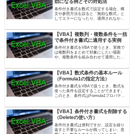
効になる例とその対処法
条件付き書式を数式で設定する場合、構
文や参照方法を誤ると「無効な数式」と
してエラーになったり、適用されなかっ
たりします。この記事では、よくあるト
ラブル例とその対処方法を紹介します。
1. セル参照が無効になっている例：存在
【VBA】複数列・複数条件を一括
しないセルを参照して...
で条件付き書式に適用する実例
条件付き書式をVBAで使うとき、実務で
は複数列をまとめて対象にしたい場面
や、複数条件を組み合わせて適用したい
場面がよくあります。GUI操作では煩雑
になりがちですが、VBAを使えば効率よ
く一括設定できます。1. 複数列を一度に
【VBA】数式条件の基本ルール
対象にする方法例...
（Formula1の指定方法）
条件付き書式をVBAで扱うとき、数式を
使った条件を設定することができます。
このとき、条件式はFormula1プロパティ
に数式として指定します。1. 数式条件の
指定方法基本の書き方は次の通りです。
Sub 数式条件の基本() Dim rng A...
【VBA】条件付き書式を削除する
（Deleteの使い方）
条件付き書式は便利ですが、設定を繰り
返すと不要なルールが残ってしまい、意