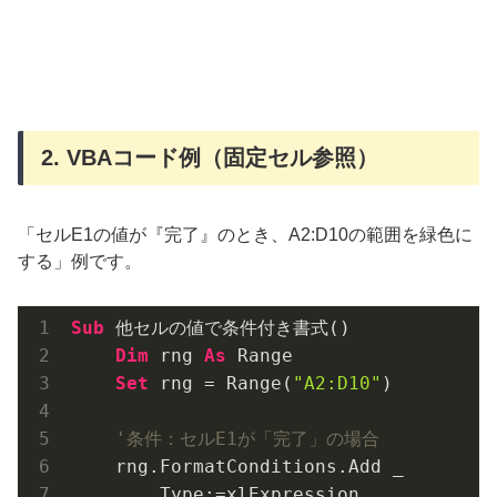
2. VBAコード例（固定セル参照）
「セルE1の値が『完了』のとき、A2:D10の範囲を緑色に
する」例です。
Sub
 他セルの値で条件付き書式()

Dim
 rng 
As
 Range

Set
 rng = Range(
"A2:D10"
)

'条件：セルE1が「完了」の場合
    rng.FormatConditions.Add _

        Type:=xlExpression, _
