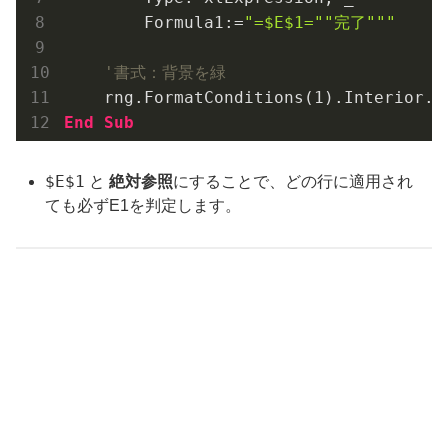
        Formula1:=
"=$E$1=""完了"""
'書式：背景を緑
    rng.FormatConditions(
1
).Interior.C
End
Sub
$E$1
と
絶対参照
にすることで、どの行に適用され
ても必ずE1を判定します。