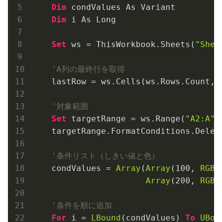
Dim
 condValues As Variant

Dim
 i As Long

Set
 ws = ThisWorkbook.Sheets(
"Shee
'A列の最終行を取得
    lastRow = ws.Cells(ws.Rows.Count, 
'対象範囲
Set
 targetRange = ws.Range(
"A2:A"
 
    targetRange.FormatConditions.Delete
'条件リスト（しきい値と色）
    condValues = 
Array
(
Array
(
100
, 
RGB
(
Array
(
200
, 
RGB
(
'条件を順に追加
For
 i = 
LBound
(condValues) 
To
UBou