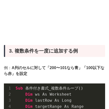
3. 複数条件を一度に追加する例
例：
A列のセルに対して「200〜101なら青」
「100以下な
ら赤」
を設定
Sub
 条件付き書式_複数条件ループ()

Dim
 ws As Worksheet

Dim
 lastRow As Long

Dim
 targetRange As Range
