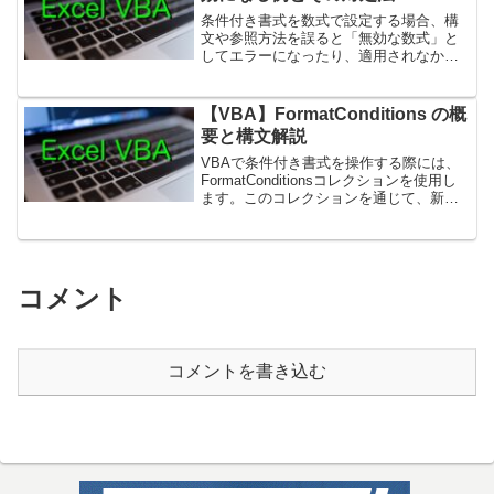
条件付き書式を数式で設定する場合、構
文や参照方法を誤ると「無効な数式」と
してエラーになったり、適用されなかっ
たりします。この記事では、よくあるト
ラブル例とその対処方法を紹介します。
1. セル参照が無効になっている例：存在
【VBA】FormatConditions の概
しないセルを参照して...
要と構文解説
VBAで条件付き書式を操作する際には、
FormatConditionsコレクションを使用し
ます。このコレクションを通じて、新し
い条件付き書式の追加・変更・削除を行
うことができます。1. FormatConditions
とは？FormatC...
コメント
コメントを書き込む