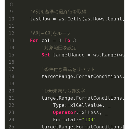
'A列を基準に最終行を取得
    lastRow = ws.Cells(ws.Rows.Count, 
'A列～C列をループ
For
 col = 
1
To
3
'対象範囲を設定
Set
 targetRange = ws.Range(ws.
'条件付き書式をリセット
        targetRange.FormatConditions.De
'100未満なら赤文字
        targetRange.FormatConditions.Ad
            Type:=xlCellValue, _

Operator
:=xlLess, _

            Formula1:=
"100"
        targetRange.FormatConditions(
1