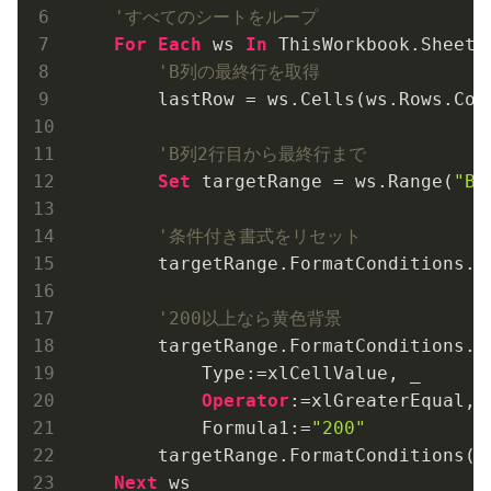
'すべてのシートをループ
For
Each
 ws 
In
'B列の最終行を取得
        lastRow = ws.Cells(ws.Rows.Cou
'B列2行目から最終行まで
Set
 targetRange = ws.Range(
"B2
'条件付き書式をリセット
        targetRange.FormatConditions.De
'200以上なら黄色背景
        targetRange.FormatConditions.Ad
            Type:=xlCellValue, _

Operator
:=xlGreaterEqual, _
            Formula1:=
"200"
        targetRange.FormatConditions(
1
Next