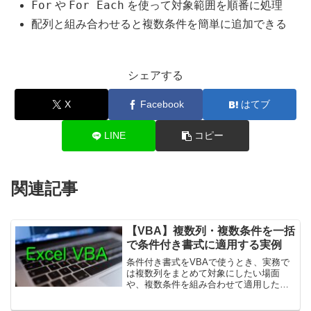
For
For Each
や
を使って対象範囲を順番に処理
配列と組み合わせると複数条件を簡単に追加できる
シェアする
X
Facebook
はてブ
LINE
コピー
関連記事
【VBA】複数列・複数条件を一括
で条件付き書式に適用する実例
条件付き書式をVBAで使うとき、実務で
は複数列をまとめて対象にしたい場面
や、複数条件を組み合わせて適用したい
場面がよくあります。GUI操作では煩雑
になりがちですが、VBAを使えば効率よ