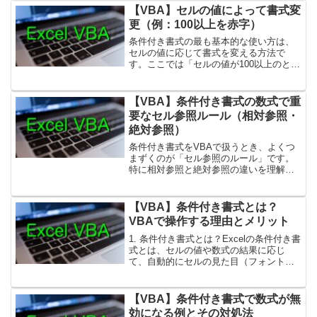
く一括設定できます。1. 複数列を一度に
【VBA】セルの値によって書式変
対象にする方法例...
更（例：100以上を赤字）
条件付き書式の最も基本的な使い方は、
セルの値に応じて書式を変える方法で
す。ここでは「セルの値が100以上のと
き、赤字にする」という例を紹介しま
す。1. 基本コード例Sub 条件付き書式_
値で赤字() Dim rng As Range Set...
【VBA】条件付き書式の数式で重
要なセル参照ルール（相対参照・
絶対参照）
条件付き書式をVBAで扱うとき、よくつ
まずくのが「セル参照のルール」です。
特に相対参照と絶対参照の違いを理解し
ておくと、意図通りに条件が適用できま
す。1. 相対参照と絶対参照の基本相対参
照（例：A1）→ 条件付き書式を設定した
【VBA】条件付き書式とは？
範囲の 先頭セ...
VBAで操作する理由とメリット
1. 条件付き書式とは？Excelの条件付き書
式とは、セルの値や数式の結果に応じ
て、自動的にセルの見た目（フォント、
背景色、罫線など）を変える機能です。
たとえば以下のような場面で使われま
す。売上が 100以上のセルを赤字にする
【VBA】条件付き書式で数式が無
在庫が 0のと...
効になる例とその対処法