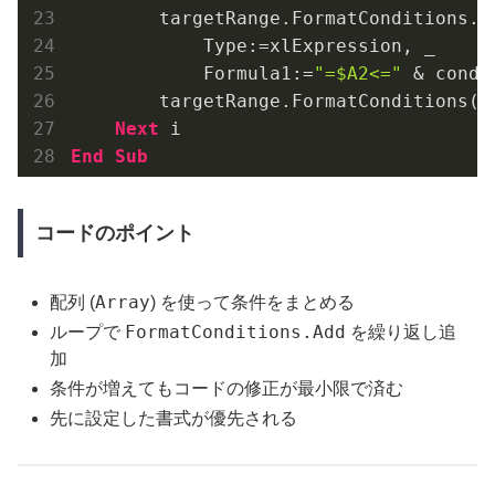
        targetRange.FormatConditions.Ad
            Type:=xlExpression, _

            Formula1:=
"=$A2<="
 & condV
        targetRange.FormatConditions(t
Next
End
Sub
コードのポイント
Array
配列 (
) を使って条件をまとめる
FormatConditions.Add
ループで
を繰り返し追
加
条件が増えてもコードの修正が最小限で済む
先に設定した書式が優先される