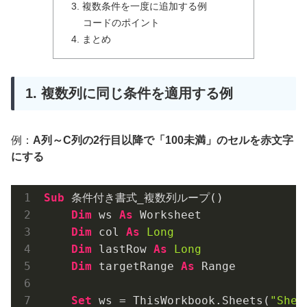
3. 複数条件を一度に追加する例
コードのポイント
4. まとめ
1. 複数列に同じ条件を適用する例
例：
A列～C列の2行目以降で「100未満」のセルを赤文字
にする
Sub
 条件付き書式_複数列ループ()

Dim
 ws 
As
 Worksheet

Dim
 col 
As
Long
Dim
 lastRow 
As
Long
Dim
 targetRange 
As
 Range

Set
 ws = ThisWorkbook.Sheets(
"Shee