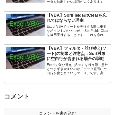
ータを抽出したい場面がよくあります。
VBAのAutoFilterを使えば、簡単にOR条
件やAND条件を実現できます。1. OR条件
でフィルタをかける次のような商品...
【VBA】SortFieldsのClearを忘
れてはならない理由
Excel VBAでソートを実行する際に重要
なポイントのひとつが、.SortFields.Clear
を毎回実行することです。これを忘れる
と、過去に設定したソート条件が残り、
意図しない並び替えが起こる可能性があ
ります。以下では、その理由と具体...
【VBA】フィルタ・並び替え(ソ
ート)の制限と注意点：Sort対象
に空白行が含まれる場合の挙動
Excelで並び替え（Sort）を行う際、意外
とつまずきやすいのが「データ範囲に空
白行が含まれているケース」です。実務
でも、入力ミスやデータ整理の段階で空
白行が混ざってしまうことはよくありま
す。その場合、VBAでSortを実行すると
想定外の...
コメント
コメントを書き込む