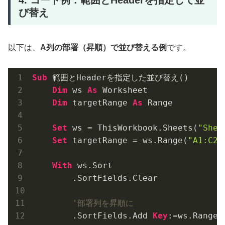
4. コード例：範囲とHeaderを指定して並
び替え
以下は、
A列の部署（昇順）で並び替える例
です。
Sub
 範囲とHeaderを指定した並び替え()

Dim
 ws 
As
 Worksheet

Dim
 targetRange 
As
 Range

Set
 ws = ThisWorkbook.Sheets(
"Shee
Set
 targetRange = ws.Range(
"A1:C20
With
 ws.Sort

        .SortFields.Clear

'部署列を昇順に
        .SortFields.Add 
Key
:=ws.Range(