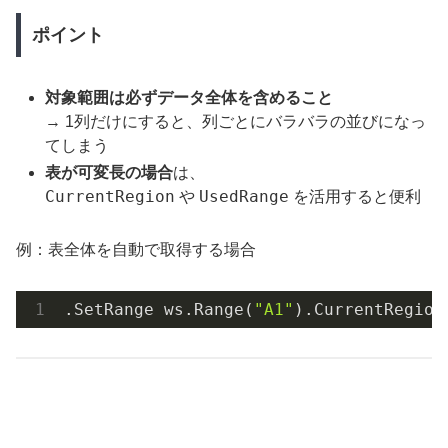
ポイント
対象範囲は必ずデータ全体を含めること
→ 1列だけにすると、列ごとにバラバラの並びになっ
てしまう
表が可変長の場合
は、
CurrentRegion
UsedRange
や
を活用すると便利
例：表全体を自動で取得する場合
.SetRange
 ws.Range(
"A1"
).CurrentRegion