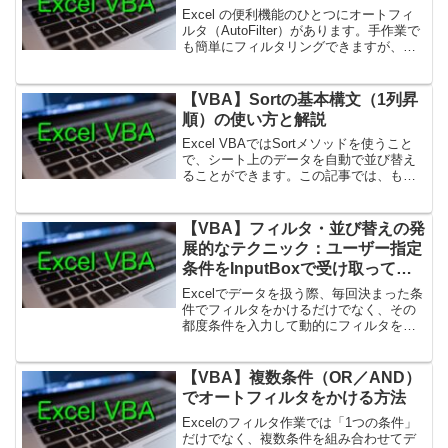
Excel の便利機能のひとつにオートフィ
ルタ（AutoFilter）があります。手作業で
も簡単にフィルタリングできますが、
VBA を使えば自動で条件を指定して絞り
込みが可能です。この記事では、まず
AutoFilter の基本構文と引数の意...
【VBA】Sortの基本構文（1列昇
順）の使い方と解説
Excel VBAではSortメソッドを使うこと
で、シート上のデータを自動で並び替え
ることができます。この記事では、もっ
とも基本的な「1列を昇順に並び替える方
法」を解説します。1. Sortの基本構文
VBAで並び替えを行うときは、以下のよ
【VBA】フィルタ・並び替えの発
う...
展的なテクニック：ユーザー指定
条件をInputBoxで受け取ってフ
ィルタする方法
Excelでデータを扱う際、毎回決まった条
件でフィルタをかけるだけでなく、その
都度条件を入力して動的にフィルタをか
けたい場面も多くあります。例えば次の
ようなケースです。担当者名を入力し
て、その人のデータだけを抽出したい特
【VBA】複数条件（OR／AND）
定の日付を入力して、...
でオートフィルタをかける方法
Excelのフィルタ作業では「1つの条件」
だけでなく、複数条件を組み合わせてデ