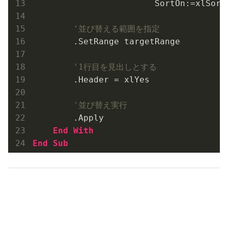
                        SortOn:=xlSort
'並び替える範囲を指定
        .SetRange targetRange

'1行目を見出しとする
        .Header = xlYes

'並び替え実行
        .Apply

End
With
End
Sub