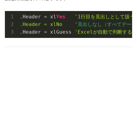
.Header
 = xl
Yes
'1行目を見出しとして扱う
.Header = xlNo   
 '
見出しなし（すべてデータ
.Header
 = xlGuess 
'Excelが自動で判断する