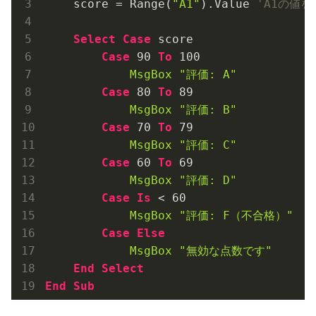
    score = Range(
"A1"
).Value 
'A1の値を
Select
Case
 score

Case
90
To
100
MsgBox
"評価: A"
Case
80
To
89
MsgBox
"評価: B"
Case
70
To
79
MsgBox
"評価: C"
Case
60
To
69
MsgBox
"評価: D"
Case
Is
 < 
60
MsgBox
"評価: F（不合格）"
Case
Else
MsgBox
"無効な点数です"
End
Select
End
Sub