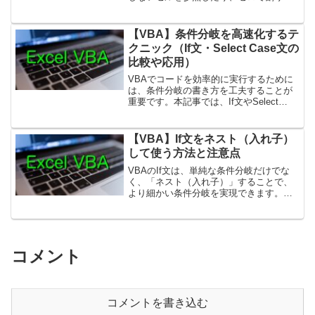
をしようとするとエラーになります。こ
れを防ぐためにIf文を使ったエラー処理を
導入することで、事前に条件をチェック
【VBA】条件分岐を高速化するテ
してエラーを回避す...
クニック（If文・Select Case文の
比較や応用）
VBAでコードを効率的に実行するために
は、条件分岐の書き方を工夫することが
重要です。本記事では、If文やSelect
Case文の処理速度を意識した書き方につ
いて解説します。1. VBAの条件分岐の基
本的な処理速度の違いVBAでは、条件分
【VBA】If文をネスト（入れ子）
岐...
して使う方法と注意点
VBAのIf文は、単純な条件分岐だけでな
く、「ネスト（入れ子）」することで、
より細かい条件分岐を実現できます。た
だし、ネストを多用するとコードが読み
にくくなるため、適切に使うことが重要
です。この記事では、If文のネストの基本
的な使い方と、実...
コメント
コメントを書き込む