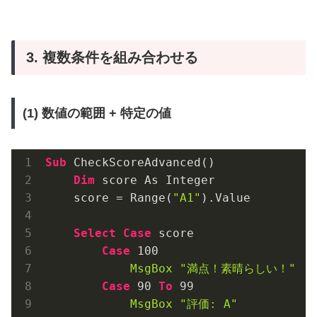
3. 複数条件を組み合わせる
(1) 数値の範囲 + 特定の値
Sub
 CheckScoreAdvanced()
Dim
 score As Integer
    score = Range(
"A1"
).Value
Select
Case
 score
Case
100
MsgBox
"満点！素晴らしい！"
Case
90
To
99
MsgBox
"評価: A"