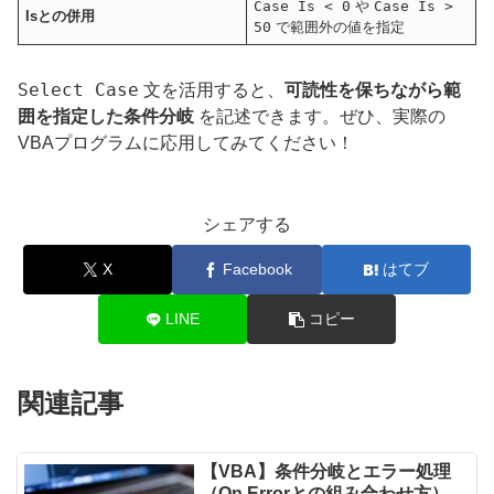
Case Is < 0
や
Case Is >
Isとの併用
50
で範囲外の値を指定
Select Case
文を活用すると、
可読性を保ちながら範
囲を指定した条件分岐
を記述できます。ぜひ、実際の
VBAプログラムに応用してみてください！
シェアする
X
Facebook
はてブ
LINE
コピー
関連記事
【VBA】条件分岐とエラー処理
（On Errorとの組み合わせ方）