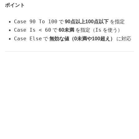
ポイント
Case 90 To 100
で
90点以上100点以下
を指定
Case Is < 60
Is
で
60未満
を指定（
を使う）
Case Else
で
無効な値（0未満や100超え）
に対応