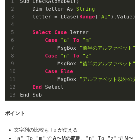
Sub CheckAlphabet()
    Dim letter As 
String
    letter = LCase(
Range
(
"A1"
).Value) 
Select
Case
 letter
Case
"a"
To
"m"
            MsgBox 
"前半のアルファベット"
Case
"n"
To
"z"
            MsgBox 
"後半のアルファベット"
Case
Else
            MsgBox 
"アルファベット以外の文
End
 Select
End Sub
ポイント
To
文字列の比較も
が使える
"a" To "m"
"n" To "z"
で
A〜Mの範囲
、
で
N〜