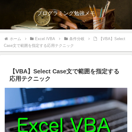
プログラミング勉強メモ
ホーム
Excel /VBA
条件分岐
【VBA】Select
Case文で範囲を指定する応用テクニック
【VBA】Select Case文で範囲を指定する
応用テクニック