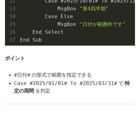
        Case #
2025
/
10
/
01
# To #
2025
/
12
/
            MsgBox 
"第4四半期"
        Case Else
            MsgBox 
"日付が範囲外です"
    End Select
End Sub
ポイント
#日付#
の形式で範囲を指定できる
Case #2025/01/01# To #2025/03/31#
で
特
定の期間
を判定