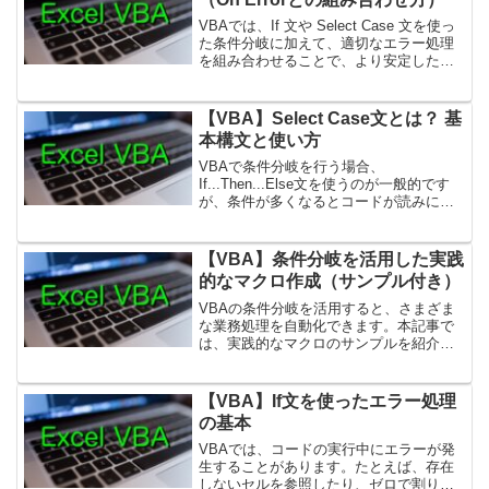
VBAでは、If 文や Select Case 文を使っ
た条件分岐に加えて、適切なエラー処理
を組み合わせることで、より安定したプ
ログラム を作成することができます。本
記事では、On Error を活用したエラー処
理と条件分岐の組み合わせ方に...
【VBA】Select Case文とは？ 基
本構文と使い方
VBAで条件分岐を行う場合、
If...Then...Else文を使うのが一般的です
が、条件が多くなるとコードが読みにく
くなります。そこで役立つのがSelect
Case文です。Select Case文は、複数の
条件分岐を簡潔に記述できる構文...
【VBA】条件分岐を活用した実践
的なマクロ作成（サンプル付き）
VBAの条件分岐を活用すると、さまざま
な業務処理を自動化できます。本記事で
は、実践的なマクロのサンプルを紹介し
ながら、条件分岐の活用方法を解説しま
す。1. 入力値に応じた処理の振り分け
Excelのセルに入力された値に応じて、異
【VBA】If文を使ったエラー処理
なる処理を実行...
の基本
VBAでは、コードの実行中にエラーが発
生することがあります。たとえば、存在
しないセルを参照したり、ゼロで割り算