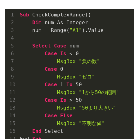
Sub
 CheckComplexRange()
Dim
 num As Integer
    num = Range(
"A1"
).Value
Select
Case
 num
Case
Is
 < 
0
MsgBox
"負の数"
Case
0
MsgBox
"ゼロ"
Case
1
To
50
MsgBox
"1から50の範囲"
Case
Is
 > 
50
MsgBox
"50より大きい"
Case
Else
MsgBox
"不明な値"
End
 Select
End 
Sub