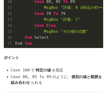
Case
80
, 
85
To
89
MsgBox
"評価: B（80点か85〜8
Case
70
To
79
MsgBox
"評価: C"
Case
Else
MsgBox
"その他の点数"
End
 Select
End 
Sub
ポイント
Case 100
で
特定の値
を指定
Case 80, 85 To 89
のように、
個別の値と範囲を
組み合わせ
られる