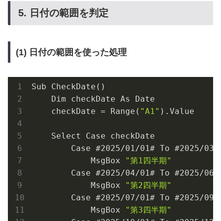
5. 日付の範囲を判定
(1) 日付の範囲を使った処理
Sub CheckDate()
    Dim checkDate As Date
    checkDate = Range(
"A1"
).Value
    Select Case checkDate
        Case #
2025
/
01
/
01
# To #
2025
/
03
/
            MsgBox 
"第1四半期"
        Case #
2025
/
04
/
01
# To #
2025
/
06
/
            MsgBox 
"第2四半期"
        Case #
2025
/
07
/
01
# To #
2025
/
09
/
            MsgBox 
"第3四半期"