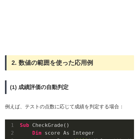
2. 数値の範囲を使った応用例
(1) 成績評価の自動判定
例えば、テストの点数に応じて成績を判定する場合：
Sub
 CheckGrade()

Dim
 score As Integer
