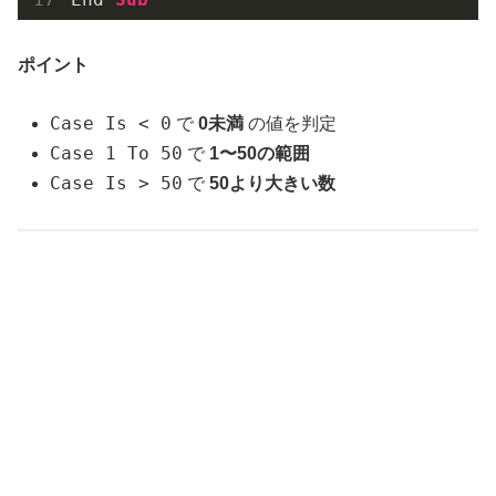
ポイント
Case Is < 0
で
0未満
の値を判定
Case 1 To 50
で
1〜50の範囲
Case Is > 50
で
50より大きい数