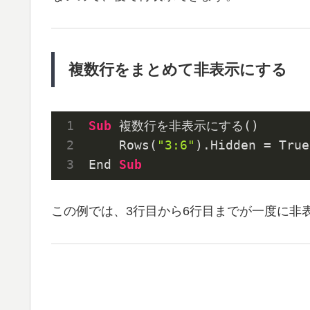
複数行をまとめて非表示にする
Sub
 複数行を非表示にする()
    Rows(
"3:6"
).Hidden = True
End 
Sub
この例では、3行目から6行目までが一度に非