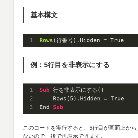
基本構文
Rows
(行番号)
.Hidden
 = True
例：5行目を非表示にする
Sub
 行を非表示にする()
    Rows(
5
).Hidden = True
End 
Sub
このコードを実行すると、5行目が画面上か
ないので、後で再表示できます。