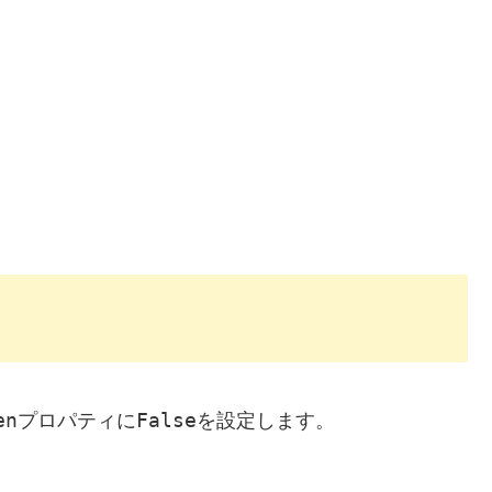
en
False
プロパティに
を設定します。