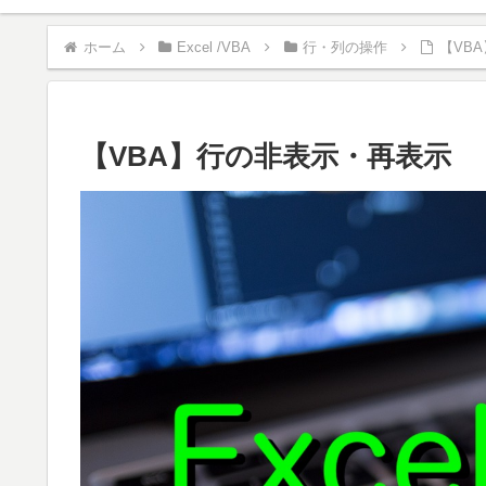
ホーム
Excel /VBA
行・列の操作
【VB
【VBA】行の非表示・再表示