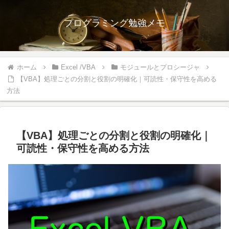
プログラミング勉強メモ
ホーム
Excel /VBA
モジュールとプロシージャ
【VBA】処理ごとの分割と役割の明確化｜可読性・保守性を高める
方法
【VBA】処理ごとの分割と役割の明確化｜
可読性・保守性を高める方法