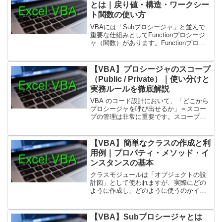
とは｜戻り値・構造・ワークシー
ト関数の使い方
VBAには「Subプロシージャ」と並んで
重要な仕組みとしてFunctionプロシージ
ャ（関数）があります。Functionプロシ
ージャは値を返すためのプロシージャで
あり、計算やデータ取得など、結果を返
すことが目的の処理で使われます。1. F...
【VBA】プロシージャのスコープ
（Public / Private）｜使い分けと
実務ルールを徹底解説
VBA のコード設計において、「どこから
プロシージャを呼び出せるか」＝スコー
プの管理は非常に重要です。スコープを
適切に設定することで、意図しない呼び
出しを防ぎ、保守性と安全性を大きく向
上させることができます。本記事では、
【VBA】簡単なクラスの作成と利
Public / P...
用例｜プロパティ・メソッド・イ
ンスタンスの基本
クラスモジュールは「オブジェクトの設
計図」として使われますが、実際にどの
ように作成し、どのように使うのかイメ
ージしにくい方も多いでしょう。ここで
は最もシンプルで実務でも応用しやすい
クラスの作成例を紹介します。「プロパ
【VBA】Subプロシージャとは