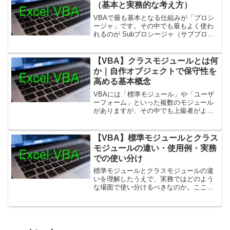
ティ」「メソッド」「イン...
（基本と実務的な考え方）
VBAで最も基本となる仕組みが「プロシ
ージャ」です。その中でも最もよく使わ
れるのが Subプロシージャ（サブプロシ
ージャ） です。Subプロシージャは「特
定の処理をまとめて実行するための手続
き」であり、マクロの中心的な役割を担
【VBA】クラスモジュールとは何
っています。1...
か｜自作オブジェクトで保守性を
高める基本概念
VBAには「標準モジュール」や「ユーザ
ーフォーム」といった複数のモジュール
がありますが、その中でも上級者がよく
利用するのがクラスモジュール（Class
Module）です。クラスモジュールは、
Excel VBAでオブジェクト指向的なコー
【VBA】標準モジュールとクラス
ド構...
モジュールの違い・使用例・実務
での使い分け
標準モジュールとクラスモジュールの違
いを理解したうえで、実務ではどのよう
な場面で使い分けるべきなのか。ここで
は、より具体的なコード例と、現場で役
立つ設計思考をまとめて解説します。1.
標準モジュールの使用例（実務で多いパ
ターン）① メイン処...