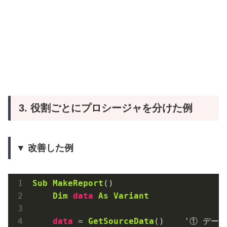
3. 役割ごとにプロシージャを分けた例
▼ 改善した例
Sub
MakeReport
()

Dim
data
As
Variant
data
 = 
GetSourceData
()    '① デー