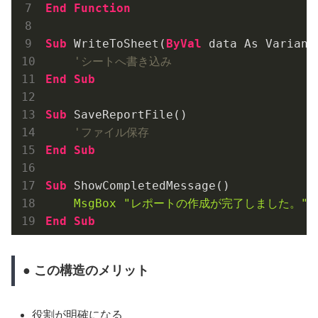
End
Function
Sub
 WriteToSheet(
ByVal
 data As Variant)
'シートへ書き込み
End
Sub
Sub
 SaveReportFile()

'ファイル保存
End
Sub
Sub
 ShowCompletedMessage()

MsgBox
"レポートの作成が完了しました。"
End
Sub
● この構造のメリット
役割が明確になる