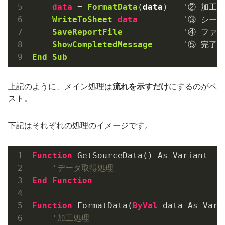
data
 = 
FormatData
(
data
)   '② 加工
WriteToSheet
data
         '③ シー
SaveReportFile
            '④ ファ
ShowCompletedMessage
End
Sub
上記のように、メイン処理は
流れを示すだけ
にするのがベ
スト。
下記はそれぞれの処理のイメージです。
Function
 GetSourceData() As Variant

'データ取得処理
End
Function
Function
 FormatData(
ByVal
 data As Vari
'加工処理