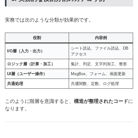
実務では次のような分類が効果的です。
役割
内容例
シート読込、ファイル読込、DB
I/O層（入力・出力）
アクセス
ロジック層（計算・加工）
集計、判定、文字列加工、整形
UI層（ユーザー操作）
MsgBox、フォーム、画面更新
共通処理
共通関数、定数、ログ処理
このように階層を意識すると、
構造が整理されたコード
に
なります。