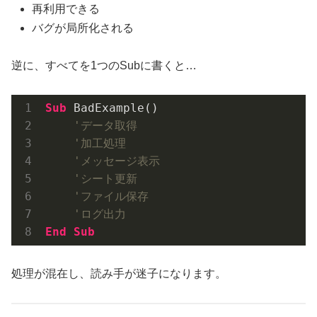
再利用できる
バグが局所化される
逆に、すべてを1つのSubに書くと…
Sub
 BadExample()

'データ取得
'加工処理
'メッセージ表示
'シート更新
'ファイル保存
'ログ出力
End
Sub
処理が混在し、読み手が迷子になります。