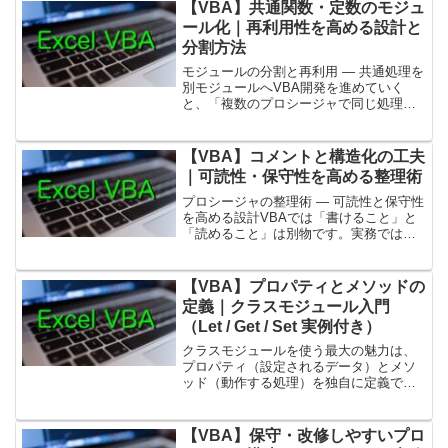
すくなります。ここでは、Callの基本、書
【VBA】共通関数・定数のモジュ
き方の違い...
ール化｜再利用性を高める設計と
分割方法
モジュールの分割と再利用 ― 共通処理を
別モジュールへVBA開発を進めていく
と、「複数のプロシージャで同じ処理を
何度も書いている」ことに気づきます。
これは可読性・保守性の低下を招く典型
パターンです。そこで重要になるのが共
【VBA】コメントと構造化の工夫
通処理のモジュール化...
｜可読性・保守性を高める整理術
プロシージャの整理術 ― 可読性と保守性
を高める設計VBAでは「書けること」と
「読めること」は別物です。実務では、
自分以外の人が読んでも理解できるコー
ドが求められます。そのために必要なの
が「コメントの付け方」と「コード構造
【VBA】プロパティとメソッドの
の整え方」です。こ...
定義｜クラスモジュール入門
（Let / Get / Set 実例付き）
クラスモジュールを使う最大の魅力は、
プロパティ（設定されるデータ）とメソ
ッド（動作する処理）を独自に定義でき
る点です。Excel の Range や Worksheet
と同じように、「データ」と「動作」を
自作オブジェクトに持たせることで、...
【VBA】保守・改修しやすいプロ