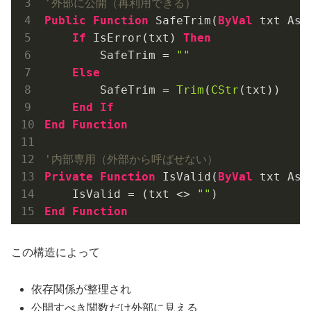
'外部に公開（再利用できる）
Public
Function
 SafeTrim(
ByVal
 txt As 
If
 IsError(txt) 
Then
        SafeTrim = 
""
Else
        SafeTrim = 
Trim
(
CStr
(txt))

End
If
End
Function
'内部専用（外部から呼ばせない）
Private
Function
 IsValid(
ByVal
 txt As 
    IsValid = (txt <> 
""
End
Function
この構造によって
依存関係が整理され
公開すべき関数だけ外部に見える