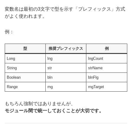
変数名は最初の3文字で型を示す「プレフィックス」方式
がよく使われます。
例：
型
推奨プレフィックス
例
Long
lng
lngCount
String
str
strName
Boolean
bln
blnFlg
Range
rng
rngTarget
もちろん強制ではありませんが、
モジュール間で統一しておくことが大切です。