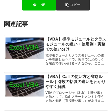
LINE
コピー
関連記事
【VBA】標準モジュールとクラス
モジュールの違い・使用例・実務
での使い分け
標準モジュールとクラスモジュールの違
いを理解したうえで、実務ではどのよう
な場面で使い分けるべきなのか。ここで
は、より具体的なコード例と、現場で役
立つ設計思考をまとめて解説します。1.
標準モジュールの使用例（実務で多いパ
【VBA】Call の使い方と省略ル
ターン）① メイン処...
ール｜引数の括弧の違いをわかり
やすく解説
VBAでプロシージャ（Sub）を呼び出す
方法として、Call ステートメントを使う
方法と省略（直接呼び出し）がありま
す。どちらも正しく理解しておくと、既
存コードの読みやすさ向上や保守がしや