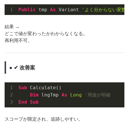
Public
 tmp 
As
 Variant 
'よく分からない変数
結果 →
どこで値が変わったかわからなくなる。
再利用不可。
● ✔ 改善案
Sub
 Calculate()

Dim
 lngTmp 
As
Long
'用途が明確
End
Sub
スコープが限定され、追跡しやすい。