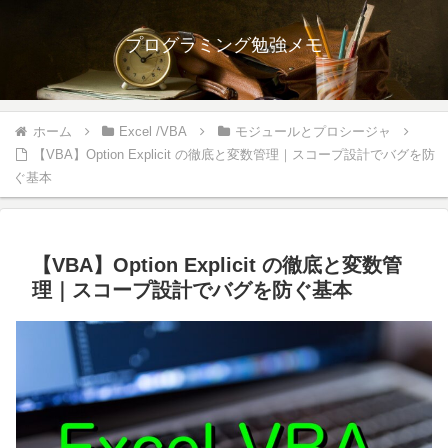
プログラミング勉強メモ
ホーム
Excel /VBA
モジュールとプロシージャ
【VBA】Option Explicit の徹底と変数管理｜スコープ設計でバグを防
ぐ基本
【VBA】Option Explicit の徹底と変数管
理｜スコープ設計でバグを防ぐ基本