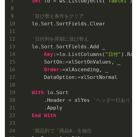
Set
 lo = ws.ListObjects(
"Table1"
)

'並び替え条件をクリア
    lo.Sort.SortFields.Clear

'日付列を昇順に並び替え
    lo.Sort.SortFields.Add _

Key
:=lo.ListColumns(
"日付"
).Ran
        SortOn:=xlSortOnValues, _

Order
:=xlAscending, _

        DataOption:=xlSortNormal

With
 lo.Sort

        .Header = xlYes 
'ヘッダー行あり
        .Apply

End
With
'商品列で「商品A」を抽出