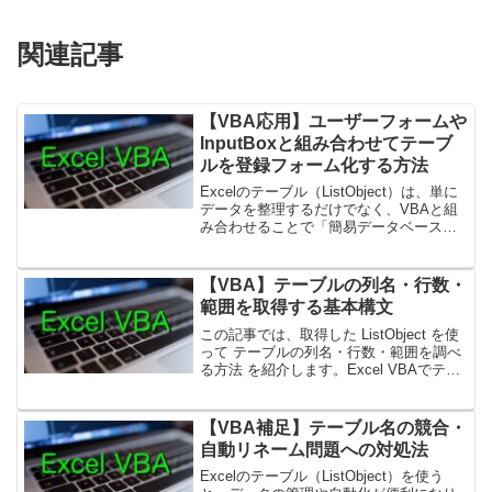
関連記事
【VBA応用】ユーザーフォームや
InputBoxと組み合わせてテーブ
ルを登録フォーム化する方法
Excelのテーブル（ListObject）は、単に
データを整理するだけでなく、VBAと組
み合わせることで「簡易データベース」
として活用できます。特にユーザーフォ
ームやInputBoxを利用すれば、入力フォ
ームを作ってデータを登録する仕組み...
【VBA】テーブルの列名・行数・
範囲を取得する基本構文
この記事では、取得した ListObject を使
って テーブルの列名・行数・範囲を調べ
る方法 を紹介します。Excel VBAでテー
ブルを操作するとき、「どの列がある
か」「データが何行あるか」「どのセル
範囲を使っているか」を正しく把握す
【VBA補足】テーブル名の競合・
る...
自動リネーム問題への対処法
Excelのテーブル（ListObject）を使う