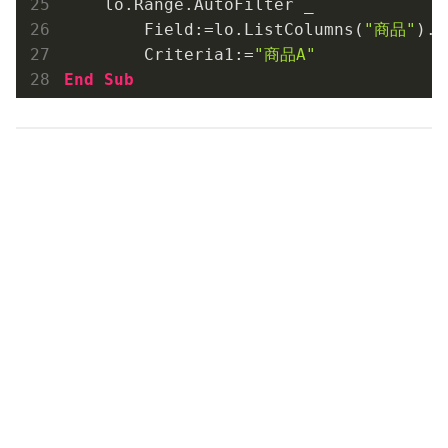
    lo.Range.AutoFilter _

        Field:=lo.ListColumns(
"商品"
).I
        Criteria1:=
"商品A"
End
Sub