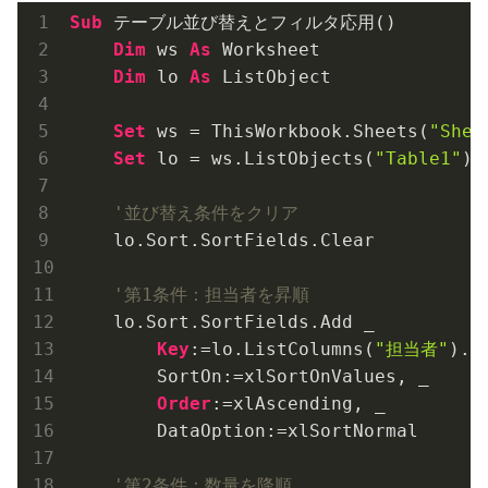
Sub
 テーブル並び替えとフィルタ応用()

Dim
 ws 
As
 Worksheet

Dim
 lo 
As
 ListObject

Set
 ws = ThisWorkbook.Sheets(
"Shee
Set
 lo = ws.ListObjects(
"Table1"
)

'並び替え条件をクリア
    lo.Sort.SortFields.Clear

'第1条件：担当者を昇順
    lo.Sort.SortFields.Add _

Key
:=lo.ListColumns(
"担当者"
).R
        SortOn:=xlSortOnValues, _

Order
:=xlAscending, _

        DataOption:=xlSortNormal

'第2条件：数量を降順