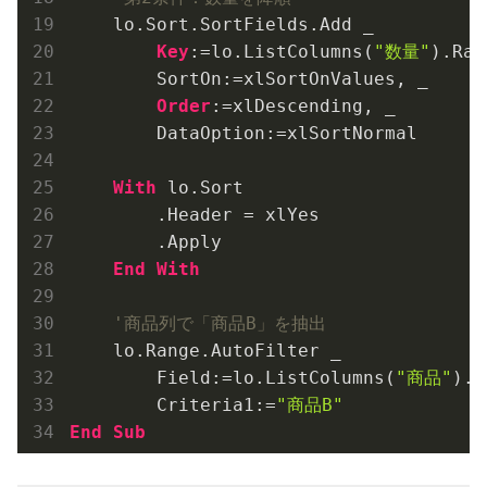
    lo.Sort.SortFields.Add _

Key
:=lo.ListColumns(
"数量"
).Ran
        SortOn:=xlSortOnValues, _

Order
:=xlDescending, _

        DataOption:=xlSortNormal

With
 lo.Sort

        .Header = xlYes

        .Apply

End
With
'商品列で「商品B」を抽出
    lo.Range.AutoFilter _

        Field:=lo.ListColumns(
"商品"
).I
        Criteria1:=
"商品B"
End
Sub