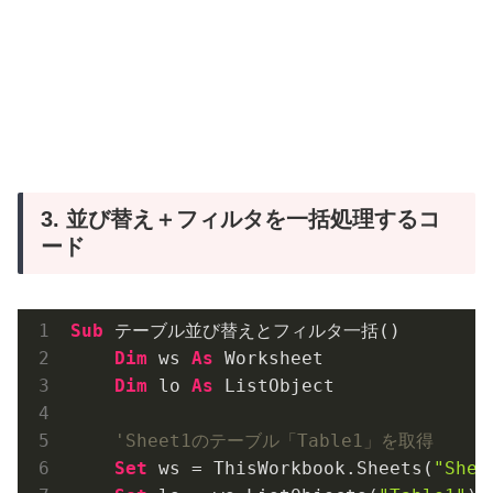
3. 並び替え＋フィルタを一括処理するコ
ード
Sub
 テーブル並び替えとフィルタ一括()

Dim
 ws 
As
 Worksheet

Dim
 lo 
As
 ListObject

'Sheet1のテーブル「Table1」を取得
Set
 ws = ThisWorkbook.Sheets(
"Shee