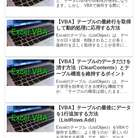
と、データの管理や自動化が便利になり
ます。しかし、VBAで操作する際に「指
定したテーブル名が存在しない」「名前
が勝手に変わっている」といったトラブ
ルに遭遇することがあります。その多く
【VBA】テーブルの最終行を取得
はテーブ...
して動的処理に応用する方法
Excelのテーブル（ListObject）は、デー
タが日々追加・削除されることが多く、
最終行を正しく取得することが非常に重
要です。特に「次の行に新しいデータを
追加する」「最終行のデータを読み取
る」といった処理では、テーブルの行数
【VBA】テーブルのデータだけを
が固定され...
消す方法（ClearContents）とテ
ーブル構造を維持するポイント
Excelのテーブル（ListObject）は、デー
タ管理を効率化できる便利な機能です
が、「テーブルの構造は残したまま、中
身のデータだけをクリアしたい」という
ケースも多くあります。例えば「新しい
データを入れ直したい」「過去データを
【VBA】テーブルの最後にデータ
消してフォ...
を1行追加する方法
（ListRows.Add）
Excelのテーブル（ListObject）をVBAで
操作する際に、よく使うのが「新しい行
を追加する処理」です。特に、データを