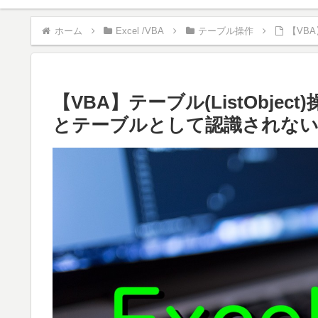
ホーム
Excel /VBA
テーブル操作
【VB
【VBA】テーブル(ListObj
とテーブルとして認識されな