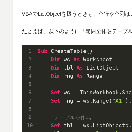
VBAでListObjectを扱うときも、空行や空
たとえば、以下のように「範囲全体をテーブ
Sub
 CreateTable()

Dim
 ws 
As
 Worksheet

Dim
 tbl 
As
 ListObject

Dim
 rng 
As
 Range

Set
 ws = ThisWorkbook.She
Set
 rng = ws.Range(
"A1"
).
'テーブルを作成
Set
 tbl = ws.ListObjects.