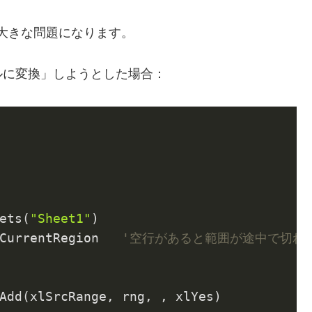
列は大きな問題になります。
ルに変換」しようとした場合：
ets(
"Sheet1"
)

CurrentRegion   
'空行があると範囲が途中で切れ
Add(xlSrcRange, rng, , xlYes)
