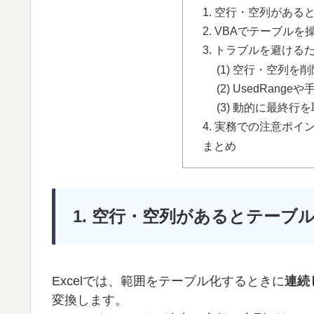
1. 空行・空列があ
2. VBAでテーブル
3. トラブルを避ける
(1) 空行・空列
(2) UsedRan
(3) 動的に最終
4. 実務での注意ポイ
まとめ
1. 空行・空列があるとテーブ
Excelでは、範囲をテーブル化するときに
連続
変換します。