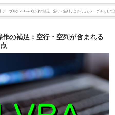
A】テーブル(ListObject)操作の補足：空行・空列が含まれるとテーブルとし
ect)操作の補足：空行・空列が含まれる
い点