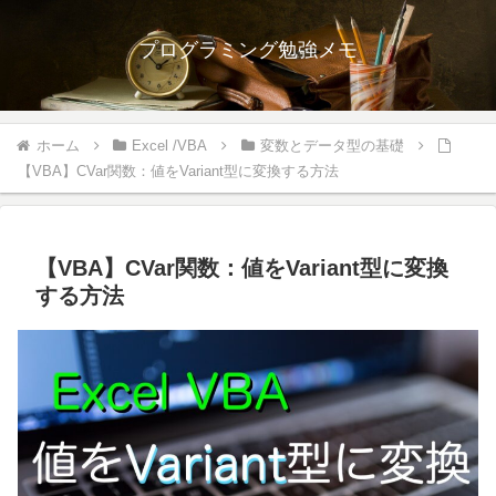
プログラミング勉強メモ
ホーム
Excel /VBA
変数とデータ型の基礎
【VBA】CVar関数：値をVariant型に変換する方法
【VBA】CVar関数：値をVariant型に変換
する方法