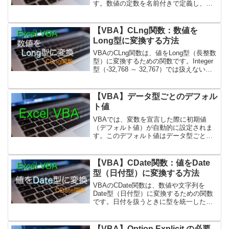
す。数値の定数を名前付きで定義し、可
読性を向上させたり、誤入力を防ぐのに
役立ちます。1. Enumの基本構文Enum 列
挙名 メンバー名1 = 値 メンバー名2 =...
【VBA】CLng関数：数値を
Long型に変換する方法
VBAのCLng関数は、値をLong型（長整数
型）に変換するための関数です。Integer
型（-32,768 ～ 32,767）では扱えない大
きな数値を使う場合に役立ちます。1.
CLngの基本構文Dim num As Longnum =
...
【VBA】データ型ごとのデフォル
ト値
VBAでは、変数を宣言した際に初期値
（デフォルト値）が自動的に設定されま
す。このデフォルト値はデータ型ごとに
異なり、適切に理解しておくことで意図
しないバグを防ぐことができます。1. デ
フォルト値とは？デフォルト値とは、変
【VBA】CDate関数：値をDate
数を宣言しただけで値...
型（日付型）に変換する方法
VBAのCDate関数は、数値や文字列を
Date型（日付型）に変換するための関数
です。日付を扱うときに型を統一した
り、文字列から正しく日付データを取得
したりするのに役立ちます。1. CDateの
基本構文Dim dt As Datedt = ...
【VBA】Option Explicit の必要