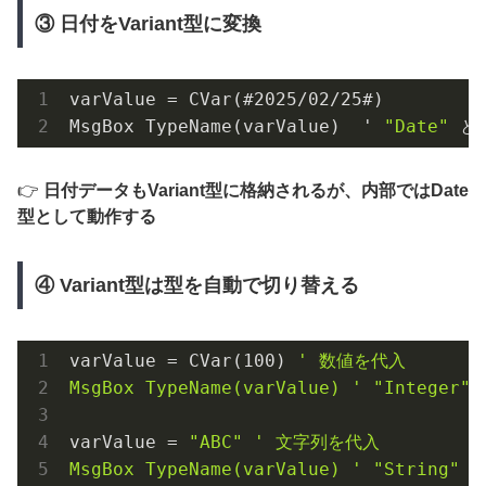
③ 日付をVariant型に変換
varValue = 
CVar(#2025
/
02
/
25#)
MsgBox 
TypeName(
varValue
)
  ' 
"Date"
 と
👉
日付データもVariant型に格納されるが、内部ではDate
型として動作する
④ Variant型は型を自動で切り替える
varValue
 = CVar(
100
) 
' 数値を代入
MsgBox TypeName(varValue) 
'
"Integer"
varValue
 = 
"ABC"
' 文字列を代入
MsgBox TypeName(varValue) 
'
"String"