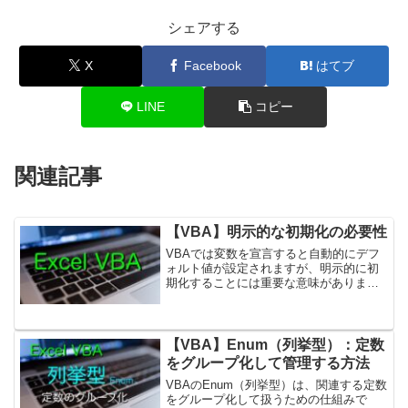
シェアする
X
Facebook
はてブ
LINE
コピー
関連記事
【VBA】明示的な初期化の必要性
VBAでは変数を宣言すると自動的にデフ
ォルト値が設定されますが、明示的に初
期化することには重要な意味がありま
す。本記事では、変数の初期化がなぜ必
要なのかにフォーカスして解説します。
1. なぜ明示的な初期化が必要なのか？変
数の初期化を省略する...
【VBA】Enum（列挙型）：定数
をグループ化して管理する方法
VBAのEnum（列挙型）は、関連する定数
をグループ化して扱うための仕組みで