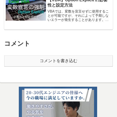
性と設定方法
VBAでは、変数を宣言せずに使用するこ
とが可能ですが、それによって予期しな
いエラーが発生することがあります。こ
の問題を防ぐために**Option Explicit** を
使用すると、すべての変数を明示的に宣
言することが必須になります。本記事...
コメント
コメントを書き込む