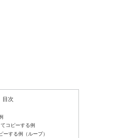
目次
ー例
してコピーする例
コピーする例（ループ）