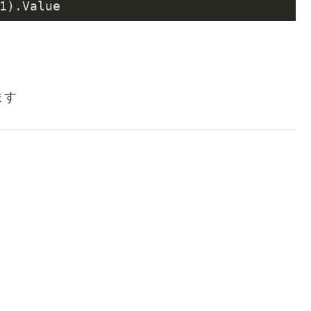
1
).Value
ます