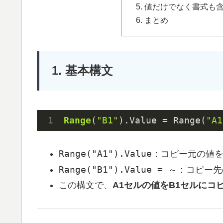
5. 値だけでなく書式
6. まとめ
1. 基本構文
Range
(
"B1"
)
.Value
 = Range(
"A1
Range("A1").Value
：コピー元の値
Range("B1").Value = ～
：コピー先
この構文で、
A1セルの値をB1セルにコ