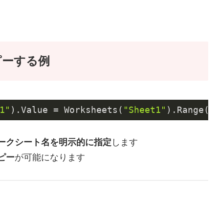
ピーする例
1"
)
.Value
 = Worksheets(
"Sheet1"
).Range(
"
ークシート名を明示的に指定
します
ピー
が可能になります