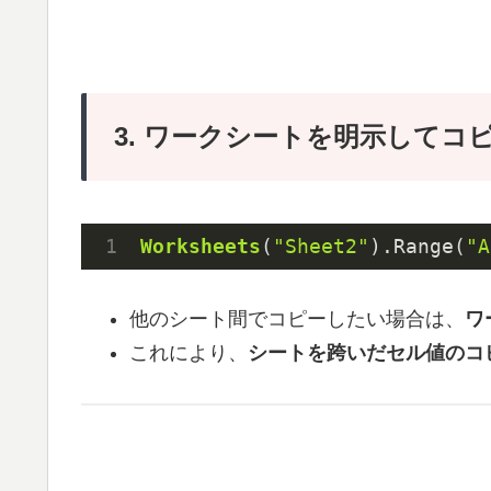
3. ワークシートを明示してコ
Worksheets
(
"Sheet2"
)
.Range(
"A
他のシート間でコピーしたい場合は、
ワ
これにより、
シートを跨いだセル値のコ