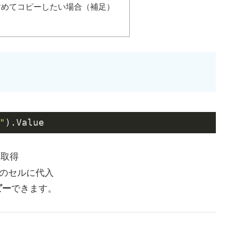
も含めてコピーしたい場合（補足）
"
).Value
を取得
のセルに代入
ピー
できます。