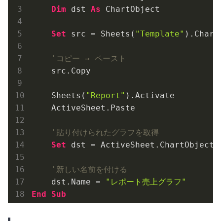
Dim
 dst 
As
 ChartObject

Set
 src = Sheets(
"Template"
).Chart
'コピー → ペースト
    src.Copy

    Sheets(
"Report"
).Activate

    ActiveSheet.Paste

'貼り付けられたグラフを取得
Set
 dst = ActiveSheet.ChartObjects
'新しい名前を付ける
    dst.Name = 
"レポート売上グラフ"
End
Sub