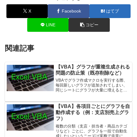
X
Facebook
はてブ
LINE
コピー
関連記事
【VBA】グラフが重複生成される
問題の防止策（既存削除など）
VBAでグラフ作成マクロを実行する際、
毎回新しいグラフが追加されてしまい、
同じシートにグラフが大量に増えるとい
うトラブルはよく発生します。これは、
「既存のグラフを削除しない」「同じ名
前のグラフが複数作られる」「位置や条
【VBA】各項目ごとにグラフを自
件で既存グラフを判別し...
動作成する（例：支店別売上グラ
フ）
複数の分類（支店・担当者・商品カテゴ
リなど）ごとに、グラフを一括で自動生
成したいというニーズは実務で非常に多