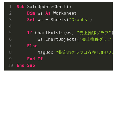
Sub
 SafeUpdateChart()

Dim
 ws 
As
 Worksheet

Set
 ws = Sheets(
"Graphs"
)

If
 ChartExists(ws, 
"売上推移グラフ"
) 
        ws.ChartObjects(
"売上推移グラフ"
)
Else
        MsgBox 
"指定のグラフは存在しません"
End
If
End
Sub