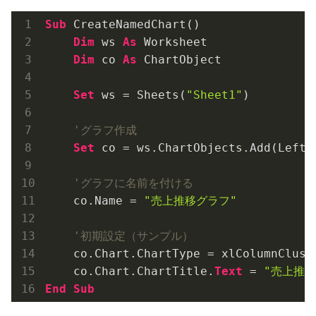
Sub
 CreateNamedChart()

Dim
 ws 
As
 Worksheet

Dim
 co 
As
 ChartObject

Set
 ws = Sheets(
"Sheet1"
)

'グラフ作成
Set
 co = ws.ChartObjects.Add(Left:
'グラフに名前を付ける
    co.Name = 
"売上推移グラフ"
'初期設定（サンプル）
    co.Chart.ChartType = xlColumnCluste
    co.Chart.ChartTitle.
Text
 = 
"売上推移
End
Sub