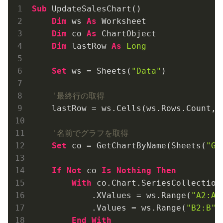
Sub
 UpdateSalesChart()

Dim
 ws 
As
 Worksheet

Dim
 co 
As
 ChartObject

Dim
 lastRow 
As
Long
Set
 ws = Sheets(
"Data"
)

'最終行の取得
    lastRow = ws.Cells(ws.Rows.Count, 
'名前でグラフを取得
Set
 co = GetChartByName(Sheets(
"Gr
If
Not
 co 
Is
Nothing
Then
With
 co.Chart.SeriesCollection
            .XValues = ws.Range(
"A2:A"
            .Values = ws.Range(
"B2:B"
 
End
With