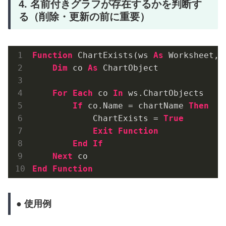
4. 名前付きグラフが存在するかを判断す
る（削除・更新の前に重要）
Function
 ChartExists(ws 
As
 Worksheet, 
Dim
 co 
As
 ChartObject

For
Each
 co 
In
 ws.ChartObjects

If
 co.Name = chartName 
Then
            ChartExists = 
True
Exit
Function
End
If
Next
End
Function
● 使用例