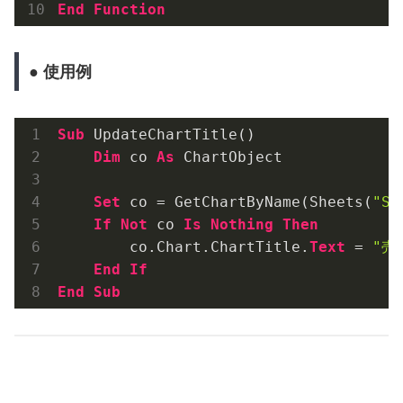
End
Function
● 使用例
Sub
 UpdateChartTitle()

Dim
 co 
As
 ChartObject

Set
 co = GetChartByName(Sheets(
"Sh
If
Not
 co 
Is
Nothing
Then
        co.Chart.ChartTitle.
Text
 = 
"売
End
If
End
Sub