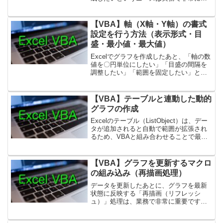
くあります。例えば「支店別売上」をグ
ラフ化する場合、支店が 5 つならグラフ
5 個支店が 20 ならグラフ 20 個を手作業
【VBA】軸（X軸・Y軸）の書式
で作成...
設定を行う方法（表示形式・目
盛・最小値・最大値）
Excelでグラフを作成したあと、「軸の数
値を〇円単位にしたい」「目盛の間隔を
調整したい」「範囲を固定したい」とい
ったケースはよくあります。VBAでは、
Axesオブジェクトを使うことで、軸（X
軸・Y軸）の書式設定を自在にコントロー
【VBA】テーブルと連動した動的
ルできます...
グラフの作成
Excelのテーブル（ListObject）は、デー
タが追加されると自動で範囲が拡張され
るため、VBAと組み合わせることで最も
安定した動的グラフの仕組みを作ること
ができます。テーブルを使うメリットは
以下のとおりです。データ行の追加・削
【VBA】グラフを更新するマクロ
除に強...
の組み込み（再描画処理）
データを更新したあとに、グラフを最新
状態に反映する「再描画（リフレッシ
ュ）」処理は、業務で非常に重要です。
特に日次・週次データの追加、売上ロ
グ、システム出力の転記など、定期的に