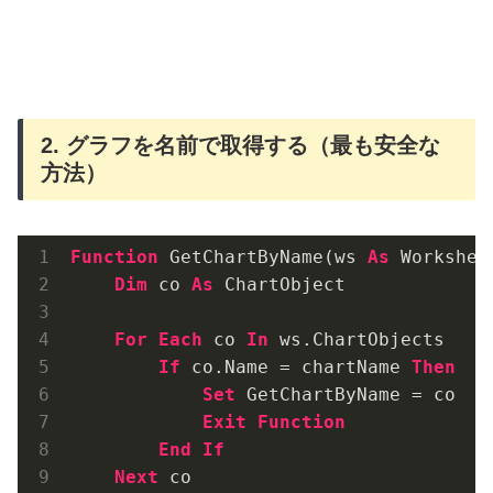
2. グラフを名前で取得する（最も安全な
方法）
Function
 GetChartByName(ws 
As
 Workshee
Dim
 co 
As
 ChartObject

For
Each
 co 
In
 ws.ChartObjects

If
 co.Name = chartName 
Then
Set
 GetChartByName = co

Exit
Function
End
If
Next