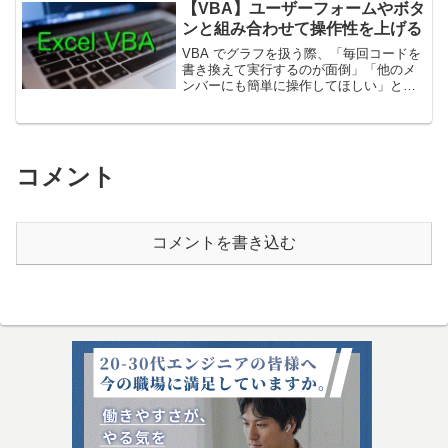
データが増える Excel では、グラフを手
【VBA】ユーザーフォームやボタ
作業で修正するのは手...
ンと組み合わせて操作性を上げる
VBA でグラフを扱う際、「毎回コードを
書き換えて実行するのが面倒」「他のメ
ンバーにも簡単に操作してほしい」とい
うニーズがよくあります。そこで効果を
発揮するのが、「ユーザーフォーム
（GUI）」や「シート上のボタン」との
連携です。1. ボタン...
コメント
コメントを書き込む