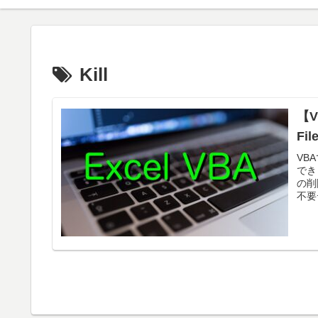
Kill
【
Fi
VB
でき
の削
不要