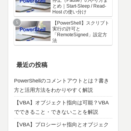
停止（Pause）のやり方ま
とめ｜Start-Sleep / Read-
Host の使い分け
【PowerShell】スクリプト
実行の許可と
「RemoteSigned」設定方
法
最近の投稿
PowerShellのコメントアウトとは？書き
方と活用方法をわかりやすく解説
【VBA】オブジェクト指向は可能？VBA
でできること・できないことを解説
【VBA】プロシージャ指向とオブジェク