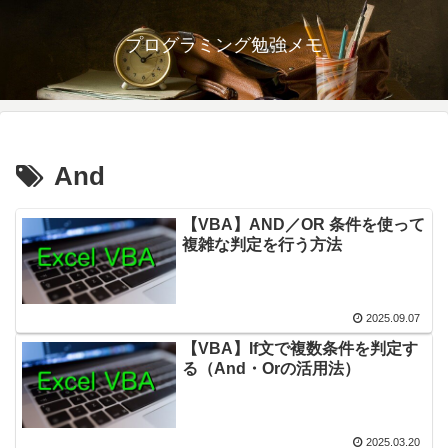
プログラミング勉強メモ
And
【VBA】AND／OR 条件を使って
複雑な判定を行う方法
2025.09.07
【VBA】If文で複数条件を判定す
る（And・Orの活用法）
2025.03.20