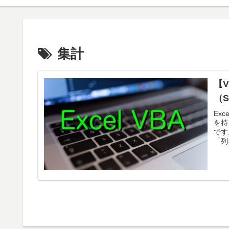
集計
【
（
Ex
を持
です
「列