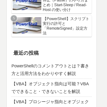
停止（Pause）のやり方ま
とめ｜Start-Sleep / Read-
Host の使い分け
【PowerShell】スクリプト
実行の許可と
「RemoteSigned」設定方
法
最近の投稿
PowerShellのコメントアウトとは？書き
方と活用方法をわかりやすく解説
【VBA】オブジェクト指向は可能？VBA
でできること・できないことを解説
【VBA】プロシージャ指向とオブジェク