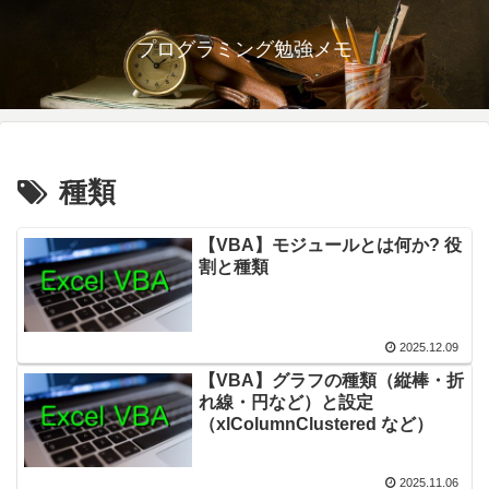
プログラミング勉強メモ
種類
【VBA】モジュールとは何か? 役
割と種類
2025.12.09
【VBA】グラフの種類（縦棒・折
れ線・円など）と設定
（xlColumnClustered など）
2025.11.06