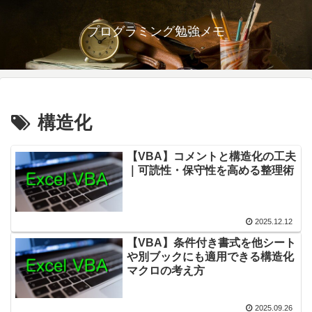
プログラミング勉強メモ
構造化
【VBA】コメントと構造化の工夫
｜可読性・保守性を高める整理術
2025.12.12
【VBA】条件付き書式を他シート
や別ブックにも適用できる構造化
マクロの考え方
2025.09.26