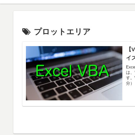
プロットエリア
【
イ
Ex
は、
す。
分）